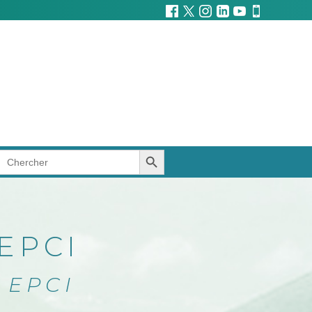
SEARCH BUTTON
Search
for:
’EPCI
 EPCI