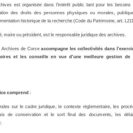
hives est organisée dans l’intérêt public tant pour les besoins
ication des droits des personnes physiques ou morales, publiqu
mentation historique de la recherche (Code du Patrimoine, art. L211
ité, maire ou président, est le responsable juridique des archives.
es Archives de Corse
accompagne les collectivités dans l’exerci
toires et les conseille en vue d’une meilleure gestion de 
vice comprend
:
ales sur le cadre juridique, le contexte règlementaire, les proc
lais de conservation et le sort final des documents, les déla
c