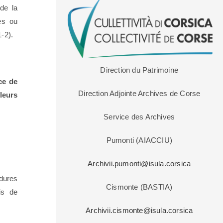
 de la
es ou
-2).
Direction du Patrimoine
ce de
Direction Adjointe Archives de Corse
leurs
Service des Archives
Pumonti (AIACCIU)
Archivii.pumonti@isula.corsica
édures
Cismonte (BASTIA)
is de
Archivii.cismonte@isula.corsica