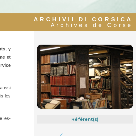
ARCHIVII DI CORSICA
Archives de Corse
ts, y
me et
rvice
 aussi
s les
elles-
Référent(s)