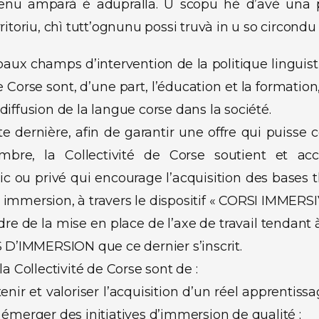
olenu amparà è adupralla. U scopu hè d’avè una 
ritoriu, chì tutt’ognunu possi truvà in u so circondu i
paux champs d’intervention de la politique linguis
e Corse sont, d’une part, l’éducation et la formation,
diffusion de la langue corse dans la société.
e dernière, afin de garantir une offre qui puisse 
mbre, la Collectivité de Corse soutient et a
c ou privé qui encourage l’acquisition des bases t
immersion, à travers le dispositif « CORSI IMMERSIV
adre de la mise en place de l’axe de travail tenda
’IMMERSION que ce dernier s’inscrit.
la Collectivité de Corse sont de :
tenir et valoriser l’acquisition d’un réel apprentiss
 émerger des initiatives d’immersion de qualité ;