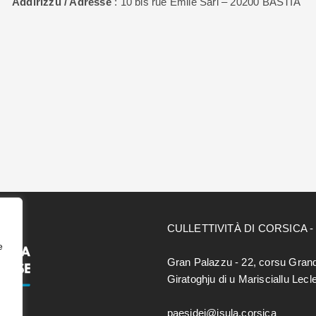
Addirizzu / Adresse
: 10 bis rue Emile Sari – 20200 BASTIA
CULLETTIVITÀ DI CORSICA 
e
Gran Palazzu - 22, corsu Gran
Giratoghju di u Marisciallu Lec
paesidei@isula.corsica