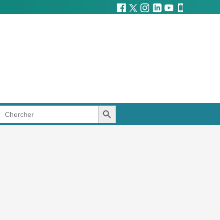
SEARCH BUTTON
Search
for: