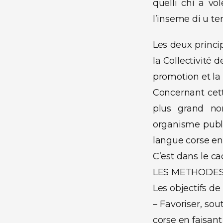
quelli chì a v
l’inseme di u ter
Les deux princi
la Collectivité d
promotion et la 
Concernant cett
plus grand no
organisme publi
langue corse en 
C’est dans le c
LES METHODES D
Les objectifs de 
– Favoriser, sou
corse en faisant