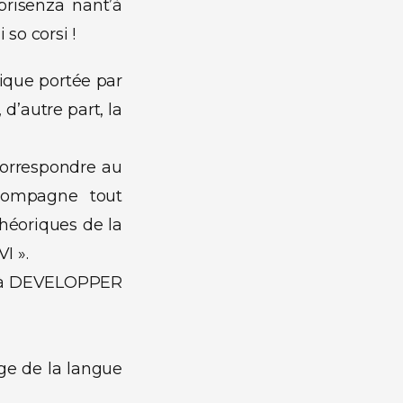
prisenza nant’à
 so corsi !
tique portée par
 d’autre part, la
correspondre au
ccompagne tout
héoriques de la
I ».
nt à DEVELOPPER
age de la langue