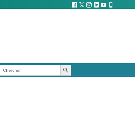
SEARCH BUTTON
Search
for: