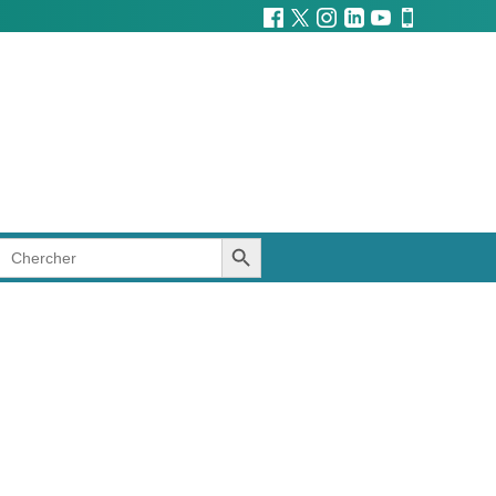
SEARCH BUTTON
Search
for: