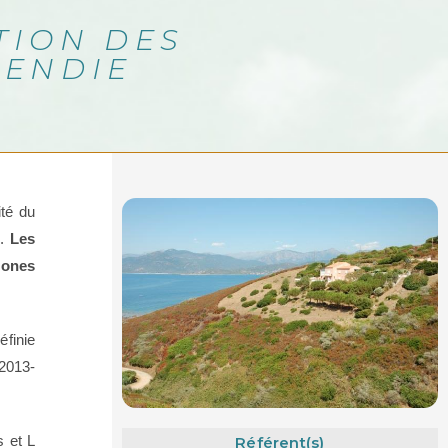
TION DES
CENDIE
ité du
s.
Les
zones
éfinie
 2013-
s et L
Référent(s)