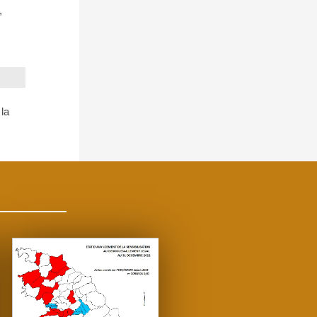
,
 la