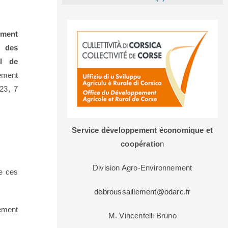
ement
s des
l de
ement
23, 7
Service développement économique et
coopératio
n
Division Agro-Environnement
de ces
debroussaillement@odarc.fr
lement
M. Vincentelli Bruno