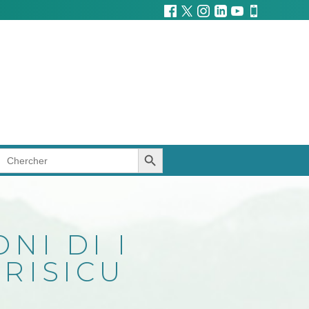
SEARCH BUTTON
Search
for:
NI DI I
 RISICU